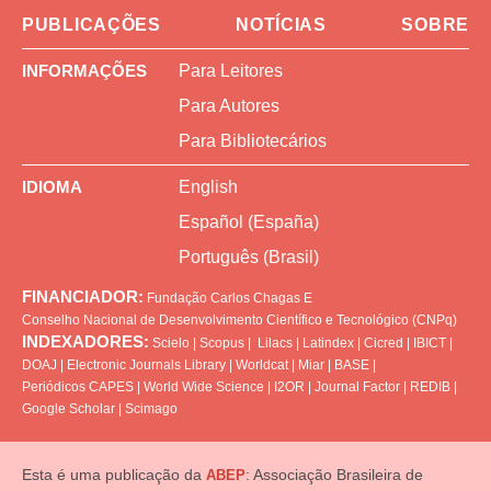
PUBLICAÇÕES
NOTÍCIAS
SOBRE
INFORMAÇÕES
Para Leitores
Para Autores
Para Bibliotecários
IDIOMA
English
Español (España)
Português (Brasil)
FINANCIADOR:
Fundação Carlos Chagas
E
Conselho Nacional de Desenvolvimento Científico e Tecnológico (CNPq)
INDEXADORES:
Scielo
|
Scopus
|
Lilacs
|
Latindex
|
Cicred
|
IBICT
|
DOAJ
|
Electronic Journals Library
|
Worldcat
|
Miar
|
BASE
|
Periódicos CAPES
|
World Wide Science
|
I2OR
|
Journal Factor
|
REDIB
|
Google Scholar
|
Scimago
Esta é uma publicação da
: Associação Brasileira de
ABEP