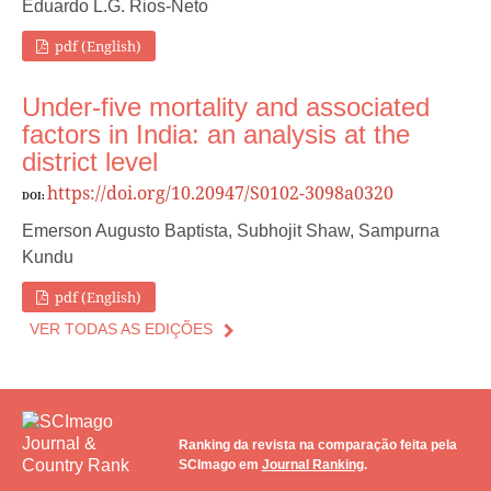
Eduardo L.G. Rios-Neto
pdf (English)
Under-five mortality and associated
factors in India: an analysis at the
district level
https://doi.org/10.20947/S0102-3098a0320
DOI:
Emerson Augusto Baptista, Subhojit Shaw, Sampurna
Kundu
pdf (English)
VER TODAS AS EDIÇÕES
Ranking da revista na comparação feita pela
SCImago em
Journal Ranking
.