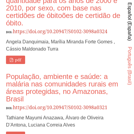
quantidade para os anos de 2000 e
Español (España)
2010, por sexo, com base nas
certidões de óbitoões de certidão de
óbito.
https://doi.org/10.20947/S0102-3098a0324
DOI:
Angela Danquimaia, Marília Miranda Forte Gomes ,
Cássio Maldonado Turra
Português (Brasil)
pdf
População, ambiente e saúde: a
malária nas comunidades rurais em
áreas protegidas, no Amazonas,
Brasil
https://doi.org/10.20947/S0102-3098a0321
DOI:
Tathiane Mayumi Anazawa, Álvaro de Oliveira
D'Antona, Luciana Correia Alves