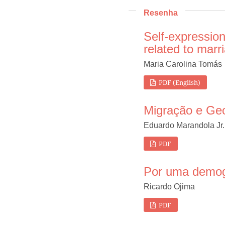
Resenha
Self-expression
related to marr
Maria Carolina Tomás
PDF (English)
Migração e Geo
Eduardo Marandola Jr.
PDF
Por uma demog
Ricardo Ojima
PDF