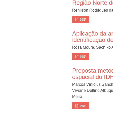
Região Norte d
Renilson Rodrigues da
PDF
Aplicação da an
identificação de
Rosa Moura, Sachiko A
PDF
Proposta metodo
espacial do ID
Marcos Vinicius Sanche
Viviane Delfino Albuq
Meira
PDF