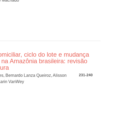
ge Machado
omiciliar, ciclo do lote e mudança
 na Amazônia brasileira: revisão
tura
231-240
, Bernardo Lanza Queiroz, Alisson
 Karin VanWey