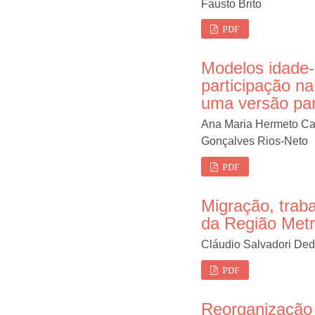
Fausto Brito
PDF
Modelos idade-
participação na
uma versão pa
Ana Maria Hermeto Cam
Gonçalves Rios-Neto
PDF
Migração, trab
da Região Metr
Cláudio Salvadori Ded
PDF
Reorganização 