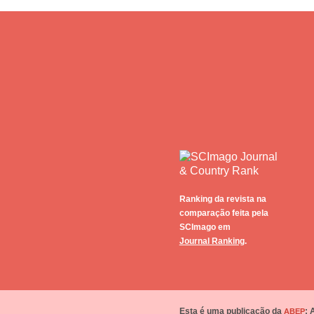
Ranking da revista na
comparação feita pela
SCImago em
Journal Ranking
.
Esta é uma publicação da
: 
ABEP