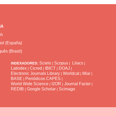
MA
sh
ol (España)
uês (Brasil)
Scielo
Scopus
Lilacs
INDEXADORES:
|
|
|
Latindex
Cicred
IBICT
DOAJ
|
|
|
|
Electronic Journals Library
Worldcat
Miar
|
|
|
BASE
Periódicos CAPES
|
|
World Wide Science
I2OR
Journal Factor
|
|
|
REDIB
Google Scholar
Scimago
|
|