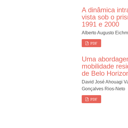
A dinâmica int
vista sob o pr
1991 e 2000
Alberto Augusto Eich
PDF
Uma abordagem 
mobilidade resi
de Belo Horizo
David José Ahouagi V
Gonçalves Rios-Neto
PDF