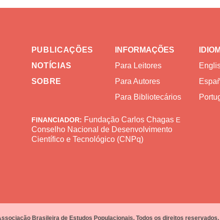
PUBLICAÇÕES
INFORMAÇÕES
IDIO
NOTÍCIAS
Para Leitores
Engli
SOBRE
Para Autores
Españ
Para Bibliotecários
Portug
Fundação Carlos Chagas
FINANCIADOR:
E
Conselho Nacional de Desenvolvimento
Científico e Tecnológico (CNPq)
Associação Brasileira de Estudos Populacionais. Todos os direitos reservados.