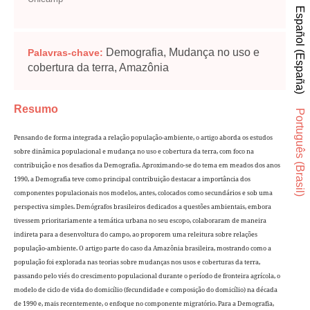
Español (España)
Demografia, Mudança no uso e
Palavras-chave:
cobertura da terra, Amazônia
Resumo
Português (Brasil)
Pensando de forma integrada a relação população-ambiente, o artigo aborda os estudos
sobre dinâmica populacional e mudança no uso e cobertura da terra, com foco na
contribuição e nos desafios da Demografia. Aproximando-se do tema em meados dos anos
1990, a Demografia teve como principal contribuição destacar a importância dos
componentes populacionais nos modelos, antes, colocados como secundários e sob uma
perspectiva simples. Demógrafos brasileiros dedicados a questões ambientais, embora
tivessem prioritariamente a temática urbana no seu escopo, colaboraram de maneira
indireta para a desenvoltura do campo, ao proporem uma releitura sobre relações
população-ambiente. O artigo parte do caso da Amazônia brasileira, mostrando como a
população foi explorada nas teorias sobre mudanças nos usos e coberturas da terra,
passando pelo viés do crescimento populacional durante o período de fronteira agrícola, o
modelo de ciclo de vida do domicílio (fecundidade e composição do domicílio) na década
de 1990 e, mais recentemente, o enfoque no componente migratório. Para a Demografia,