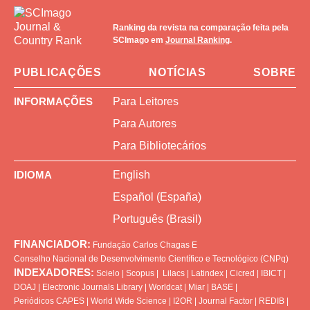
Ranking da revista na comparação feita pela
SCImago em
Journal Ranking
.
PUBLICAÇÕES
NOTÍCIAS
SOBRE
INFORMAÇÕES
Para Leitores
Para Autores
Para Bibliotecários
IDIOMA
English
Español (España)
Português (Brasil)
FINANCIADOR:
Fundação Carlos Chagas
E
Conselho Nacional de Desenvolvimento Científico e Tecnológico (CNPq)
INDEXADORES:
Scielo
|
Scopus
|
Lilacs
|
Latindex
|
Cicred
|
IBICT
|
DOAJ
|
Electronic Journals Library
|
Worldcat
|
Miar
|
BASE
|
Periódicos CAPES
|
World Wide Science
|
I2OR
|
Journal Factor
|
REDIB
|