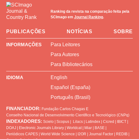
Ranking da revista na comparação feita pela
SCImago em
Journal Ranking
.
PUBLICAÇÕES
NOTÍCIAS
SOBRE
INFORMAÇÕES
Para Leitores
Para Autores
Para Bibliotecários
IDIOMA
English
Español (España)
Português (Brasil)
FINANCIADOR:
Fundação Carlos Chagas
E
Conselho Nacional de Desenvolvimento Científico e Tecnológico (CNPq)
INDEXADORES:
Scielo
|
Scopus
|
Lilacs
|
Latindex
|
Cicred
|
IBICT
|
DOAJ
|
Electronic Journals Library
|
Worldcat
|
Miar
|
BASE
|
Periódicos CAPES
|
World Wide Science
|
I2OR
|
Journal Factor
|
REDIB
|