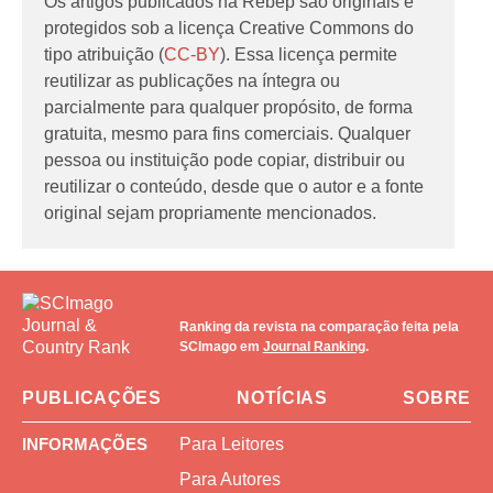
Os artigos publicados na Rebep são originais e
protegidos sob a licença Creative Commons do
tipo atribuição (
CC-BY
). Essa licença permite
reutilizar as publicações na íntegra ou
parcialmente para qualquer propósito, de forma
gratuita, mesmo para fins comerciais. Qualquer
pessoa ou instituição pode copiar, distribuir ou
reutilizar o conteúdo, desde que o autor e a fonte
original sejam propriamente mencionados.
Ranking da revista na comparação feita pela
SCImago em
Journal Ranking
.
PUBLICAÇÕES
NOTÍCIAS
SOBRE
INFORMAÇÕES
Para Leitores
Para Autores