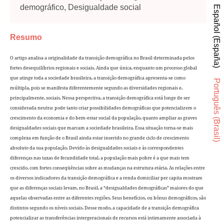
demográfico, Desigualdade social
Español (España)
Resumo
O artigo analisa a originalidade da transição demográfica no Brasil determinada pelos
fortes desequilíbrios regionais e sociais. Ainda que única, enquanto um processo global
que atinge toda a sociedade brasileira, a transição demográfica apresenta-se como
Português (Brasil)
múltipla, pois se manifesta diferentemente segundo as diversidades regionais e,
principalmente, sociais. Nessa perspectiva, a transição demográfica está longe de ser
considerada neutra: pode tanto criar possibilidades demográficas que potencializem o
crescimento da economia e do bem-estar social da população, quanto ampliar as graves
desigualdades sociais que marcam a sociedade brasileira. Essa situação torna-se mais
complexa em função de o Brasil ainda estar inserido no grande ciclo de crescimento
absoluto da sua população. Devido às desigualdades sociais e às correspondentes
diferenças nas taxas de fecundidade total, a população mais pobre é a que mais tem
crescido, com fortes conseqüências sobre as mudanças na estrutura etária. As relações entre
os diversos indicadores da transição demográfica e a renda domiciliar per capita mostram
que as diferenças sociais levam, no Brasil, a “desigualdades demográficas” maiores do que
aquelas observadas entre as diferentes regiões. Seus benefícios, ou bônus demográficos, são
distintos segundo os níveis sociais. Desse modo, a capacidade de a transição demográfica
potencializar as transferências intergeracionais de recursos está intimamente associada à