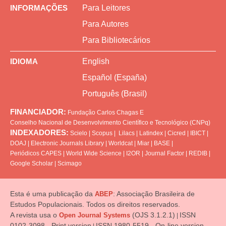
INFORMAÇÕES
Para Leitores
Para Autores
Para Bibliotecários
IDIOMA
English
Español (España)
Português (Brasil)
FINANCIADOR:
Fundação Carlos Chagas
E
Conselho Nacional de Desenvolvimento Científico e Tecnológico (CNPq)
INDEXADORES:
Scielo
|
Scopus
|
Lilacs
|
Latindex
|
Cicred
|
IBICT
|
DOAJ
|
Electronic Journals Library
|
Worldcat
|
Miar
|
BASE
|
Periódicos CAPES
|
World Wide Science
|
I2OR
|
Journal Factor
|
REDIB
|
Google Scholar
|
Scimago
Esta é uma publicação da
: Associação Brasileira de
ABEP
Estudos Populacionais. Todos os direitos reservados.
A revista usa o
(OJS 3.1.2.1)
ISSN
Open Journal Systems
|
0102-3098 - Print version
ISSN 1980-5519 - On-line version
|